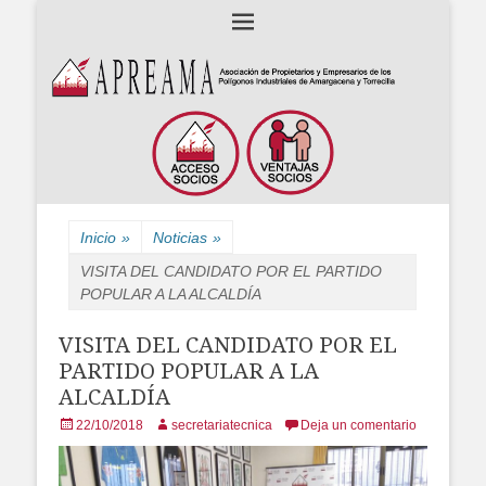
Asociación de Propietarios y Empresarios de los polígonos industriales
APREAMA
Amargacena y La Torrecilla
Inicio
»
Noticias
»
VISITA DEL CANDIDATO POR EL PARTIDO
POPULAR A LA ALCALDÍA
VISITA DEL CANDIDATO POR EL
PARTIDO POPULAR A LA
ALCALDÍA
Posted
Author
22/10/2018
secretariatecnica
Deja un comentario
on