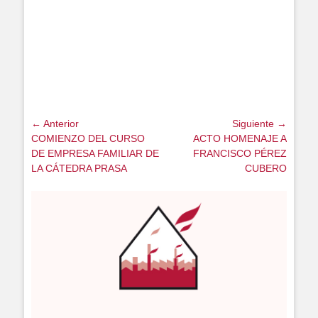
Navegación
← Anterior
Siguiente →
de
Publicación
Siguiente
COMIENZO DEL CURSO
ACTO HOMENAJE A
anterior
publicación
DE EMPRESA FAMILIAR DE
FRANCISCO PÉREZ
entradas
LA CÁTEDRA PRASA
CUBERO