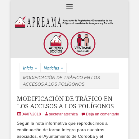
Asociación de Propietarios y Empresarios de los polígonos industriales
APREAMA
Amargacena y La Torrecilla
Inicio
»
Noticias
»
MODIFICACIÓN DE TRÁFICO EN LOS
ACCESOS A LOS POLÍGONOS
MODIFICACIÓN DE TRÁFICO EN
LOS ACCESOS A LOS POLÍGONOS
Posted
Author
04/07/2018
secretariatecnica
Deja un comentario
on
Según la nota informativa que reproducimos a
continuación de forma íntegra para nuestros
asociados, el Ayuntamiento de Córdoba y el