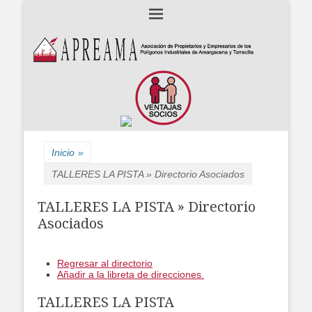
Asociación de Propietarios y Empresarios de los polígonos industriales
APREAMA
Amargacena y La Torrecilla
Inicio
»
TALLERES LA PISTA » Directorio Asociados
TALLERES LA PISTA » Directorio
Asociados
Regresar al directorio
Añadir a la libreta de direcciones.
TALLERES LA PISTA