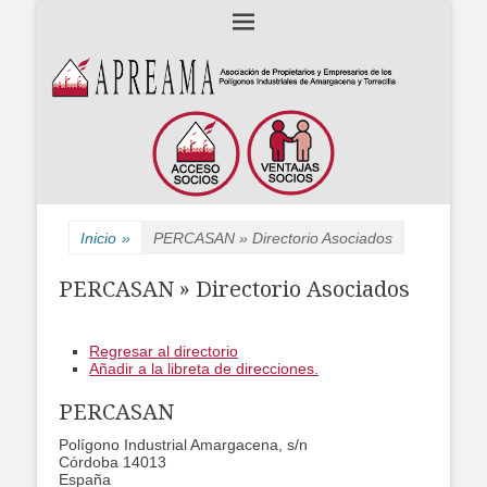
Asociación de Propietarios y Empresarios de los polígonos industriales
APREAMA
Amargacena y La Torrecilla
Inicio
»
PERCASAN » Directorio Asociados
PERCASAN » Directorio Asociados
Regresar al directorio
Añadir a la libreta de direcciones.
PERCASAN
Polígono Industrial Amargacena, s/n
Córdoba
14013
España