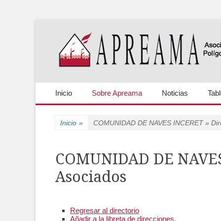
Asociación de Propietarios y Empresarios de los polígono
APREAMA
Primary Menu
Skip
Inicio
Sobre Apreama
Noticias
Tab
to
content
Inicio
»
COMUNIDAD DE NAVES INCERET » Direc
COMUNIDAD DE NAVES 
Asociados
Regresar al directorio
Añadir a la libreta de direcciones.