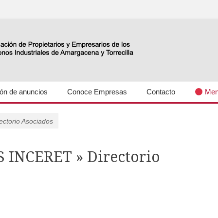
s industriales Amargacena y La Torrecilla
lón de anuncios
Conoce Empresas
Contacto
Men
torio Asociados
INCERET » Directorio