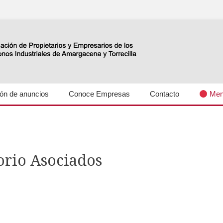
s industriales Amargacena y La Torrecilla
lón de anuncios
Conoce Empresas
Contacto
Men
orio Asociados