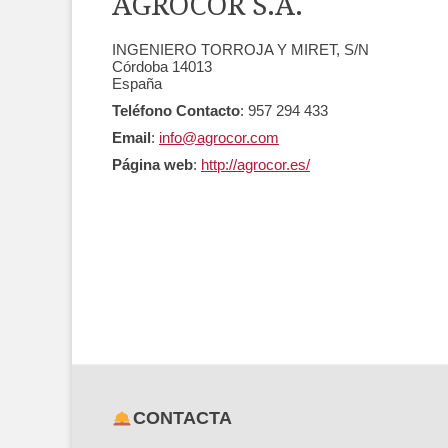
AGROCOR S.A.
INGENIERO TORROJA Y MIRET, S/N
Córdoba
14013
España
Teléfono Contacto
:
957 294 433
Email
:
info@agrocor.com
Página web
:
http://agrocor.es/
CONTACTA