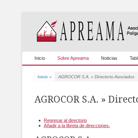
Asociación de Propietarios y Empresarios de los polígono
APREAMA
Primary Menu
Skip
Inicio
Sobre Apreama
Noticias
Tab
to
content
Inicio
»
AGROCOR S.A. » Directorio Asociados
AGROCOR S.A. » Direct
Regresar al directorio
Añadir a la libreta de direcciones.